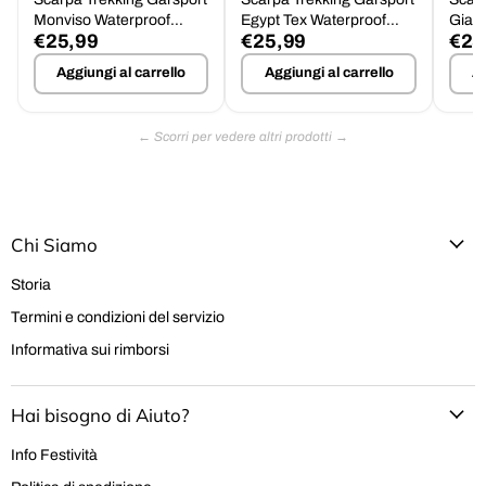
Monviso Waterproof
Egypt Tex Waterproof
Giau
€25,99
€25,99
€25
Suola Barwa Tg.46
Tg.46 - Offerta
Impe
Aggiungi al carrello
Aggiungi al carrello
Ag
Chi Siamo
Storia
Termini e condizioni del servizio
Informativa sui rimborsi
Hai bisogno di Aiuto?
Info Festività