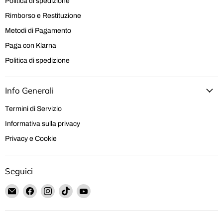
Politica di spedizione
Rimborso e Restituzione
Metodi di Pagamento
Paga con Klarna
Politica di spedizione
Info Generali
Termini di Servizio
Informativa sulla privacy
Privacy e Cookie
Seguici
Email
Trovaci
Trovaci
Trovaci
Trovaci
Hobby
su
su
su
su
Shop
Facebook
Instagram
TikTok
YouTube
Solution