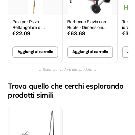
Pala per Pizza
Barbecue Flavia con
Tubo r
Rettangolare di
Ruote - Dimensioni
idrop.
€22,09
€63,68
€35,
dimensioni 33x29x170h
50x35x80h
Aggiungi al carrello
Aggiungi al carrello
Aggi
Trova quello che cerchi esplorando
prodotti simili