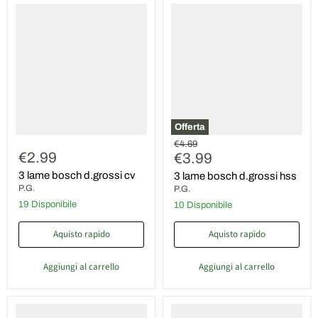
3
3
lame
lame
bosch
bosch
d.grossi
d.grossi
cv
hss
Offerta
Prezzo
€4.69
€2.99
Prezzo
originale
€3.99
attuale
3 lame bosch d.grossi cv
3 lame bosch d.grossi hss
P.G.
P.G.
19 Disponibile
10 Disponibile
Aquisto rapido
Aquisto rapido
Aggiungi al carrello
Aggiungi al carrello
3
3