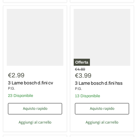
3
3
Lame
Lame
bosch
bosch
d.fini
d.fini
cv
hss
Offerta
Prezzo
€4.69
€2.99
Prezzo
originale
€3.99
attuale
3 Lame bosch d.fini cv
3 Lame bosch d.fini hss
P.G.
P.G.
23 Disponibile
13 Disponibile
Aquisto rapido
Aquisto rapido
Aggiungi al carrello
Aggiungi al carrello