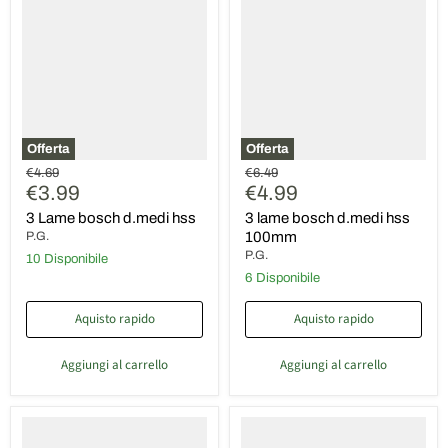
bosch
bosch
d.medi
d.medi
hss
hss
100mm
Offerta
Offerta
Prezzo
Prezzo
€4.69
€6.49
Prezzo
Prezzo
originale
€3.99
originale
€4.99
attuale
attuale
3 Lame bosch d.medi hss
3 lame bosch d.medi hss
P.G.
100mm
P.G.
10 Disponibile
6 Disponibile
Aquisto rapido
Aquisto rapido
Aggiungi al carrello
Aggiungi al carrello
3
3
lame
Lame