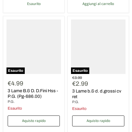
Esaurito
Aggiungi al carrello
3
3
Lame
Lame
B.&
b.&
D.
d.
D.Fini
d.grossi
Hss
cv
-
ret
P.G.
(Pg-
686.00)
Esaurito
Esaurito
Prezzo
€3.99
€4.99
Prezzo
originale
€2.99
attuale
3 Lame B.& D. D.Fini Hss -
3 Lame b.& d. d.grossi cv
P.G. (Pg-686.00)
ret
P.G.
P.G.
Esaurito
Esaurito
Aquisto rapido
Aquisto rapido