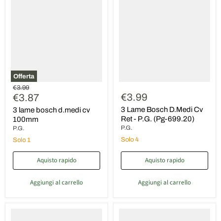
lame
Lame
bosch
Bosch
d.medi
D.Medi
cv
Cv
100mm
Ret
-
P.G.
(Pg-
699.20)
Offerta
Prezzo
€3.99
Prezzo
€3.99
originale
€3.87
attuale
3 Lame Bosch D.Medi Cv
3 lame bosch d.medi cv
Ret - P.G. (Pg-699.20)
100mm
P.G.
P.G.
Solo 4
Solo 1
Aquisto rapido
Aquisto rapido
Aggiungi al carrello
Aggiungi al carrello
3
3
Lame
lame