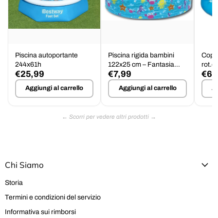
Piscina autoportante
Piscina rigida bambini
Copri
244x61h
122x25 cm – Fantasia
rot.d
€25,99
€7,99
€6,
mare in PVC, 277 L
Aggiungi al carrello
Aggiungi al carrello
Ag
Chi Siamo
Storia
Termini e condizioni del servizio
Informativa sui rimborsi