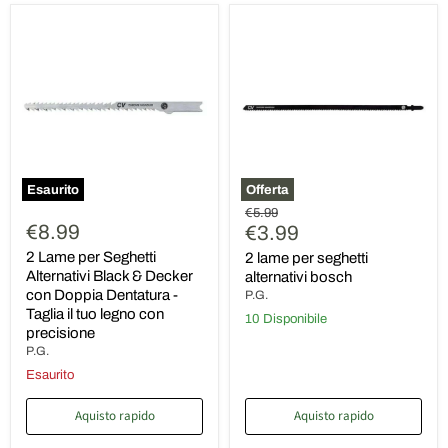
2
2
Lame
lame
per
per
Seghetti
seghetti
Alternativi
alternativi
Black
bosch
&
Decker
con
Doppia
Dentatura
Esaurito
Offerta
-
Prezzo
€5.99
Taglia
€8.99
Prezzo
originale
€3.99
il
tuo
attuale
2 Lame per Seghetti
2 lame per seghetti
legno
Alternativi Black & Decker
alternativi bosch
con
precisione
con Doppia Dentatura -
P.G.
Taglia il tuo legno con
10 Disponibile
precisione
P.G.
Esaurito
Aquisto rapido
Aquisto rapido