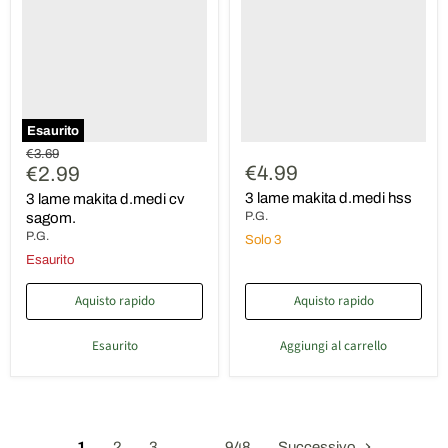
d.medi
d.medi
cv
hss
sagom.
Esaurito
Prezzo
€3.69
Prezzo
€4.99
originale
€2.99
attuale
3 lame makita d.medi hss
3 lame makita d.medi cv
P.G.
sagom.
P.G.
Solo 3
Esaurito
Aquisto rapido
Aquisto rapido
Esaurito
Aggiungi al carrello
1
2
3
…
948
Successivo