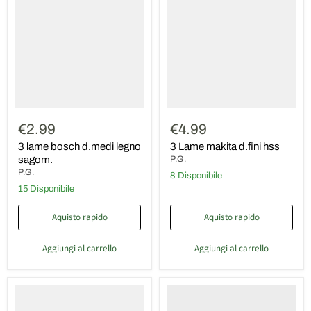
bosch
makita
d.medi
d.fini
legno
hss
sagom.
€2.99
€4.99
3 lame bosch d.medi legno
3 Lame makita d.fini hss
sagom.
P.G.
P.G.
8 Disponibile
15 Disponibile
Aquisto rapido
Aquisto rapido
Aggiungi al carrello
Aggiungi al carrello
3
3
lame
Lame