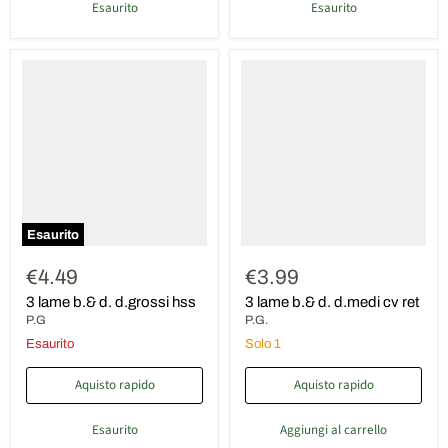
Esaurito
Esaurito
3
3
lame
lame
b.&
b.&
d.
d.
d.grossi
d.medi
hss
cv
ret
Esaurito
€4.49
€3.99
3 lame b.& d. d.grossi hss
3 lame b.& d. d.medi cv ret
P.G
P.G.
Esaurito
Solo 1
Aquisto rapido
Aquisto rapido
Esaurito
Aggiungi al carrello