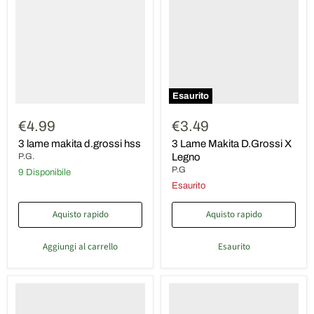
makita
Makita
d.grossi
D.Grossi
hss
X
Legno
Esaurito
€4.99
€3.49
3 lame makita d.grossi hss
3 Lame Makita D.Grossi X
P.G.
Legno
P.G
9 Disponibile
Esaurito
Aquisto rapido
Aquisto rapido
Aggiungi al carrello
Esaurito
3
3
lame
lame
makita
makita