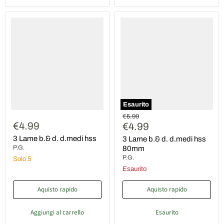
3
3
Lame
Lame
b.&
b.&
d.
d.
d.medi
d.medi
hss
hss
80mm
Esaurito
Prezzo
€5.99
€4.99
Prezzo
originale
€4.99
attuale
3 Lame b.& d. d.medi hss
3 Lame b.& d. d.medi hss
P.G.
80mm
P.G.
Solo 5
Esaurito
Aquisto rapido
Aquisto rapido
Aggiungi al carrello
Esaurito