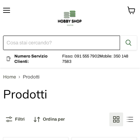
Menu
Visual
il
carrel
Numero Servizio
Fisso: 091 555 7902
Mobile: 350 148
Clienti:
7583
Home
Prodotti
Prodotti
Filtri
Ordina per