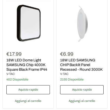
18W
18W
LED
LED
Dome
SAMSUNG
Light
CHIP
SAMSUNG
Backlit
Chip
Panel
4000K
Recessed
Square
-
Black
Round
Frame
3000K
IP44
€17.99
€6.99
18W LED Dome Light
18W LED SAMSUNG
SAMSUNG Chip 4000K
CHIP Backlit Panel
Square Black Frame IP44
Recessed - Round 3000K
V-TAC
V-TAC
402 Disponibile
2155 Disponibile
Aquisto rapido
Aquisto rapido
Aggiungi al carrello
Aggiungi al carrello