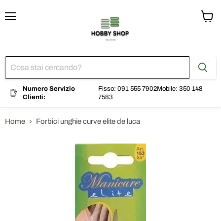
Menu
Visual
il
carrel
Numero Servizio
Fisso: 091 555 7902
Mobile: 350 148
Clienti:
7583
Home
Forbici unghie curve elite de luca