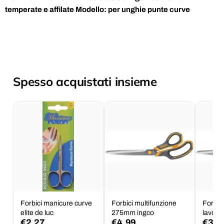
temperate e affilate
Modello: per unghie punte curve
Spesso acquistati insieme
Forbici manicure curve
Forbici multifunzione
Forbici
elite de luc
275mm ingco
lavoro
€2,27
€4,99
€3,4
ingco