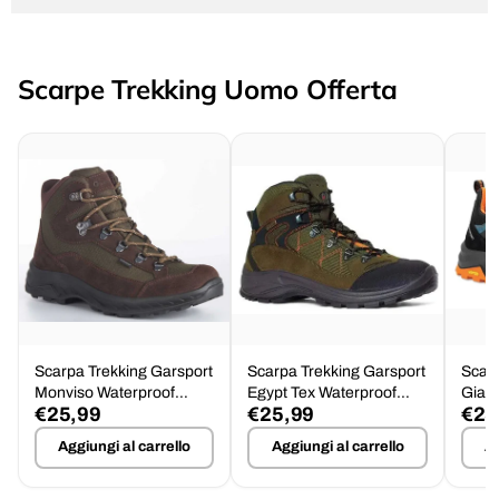
Scarpe Trekking Uomo Offerta
Scarpa Trekking Garsport
Scarpa Trekking Garsport
Scarp
Monviso Waterproof
Egypt Tex Waterproof
Giau
€25,99
€25,99
€25
Suola Barwa Tg.46
Tg.46 - Offerta
Impe
Aggiungi al carrello
Aggiungi al carrello
Ag