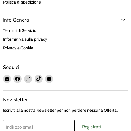
Politica di spedizione
Info Generali
Termini di Servizio
Informativa sulla privacy
Privacy e Cookie
Seguici
Email
Trovaci
Trovaci
Trovaci
Trovaci
Hobby
su
su
su
su
Shop
Facebook
Instagram
TikTok
YouTube
Solution
Newsletter
Iscriviti alla nostra Newsletter per non perdere nessuna Offerta.
Registrati
Indirizzo email