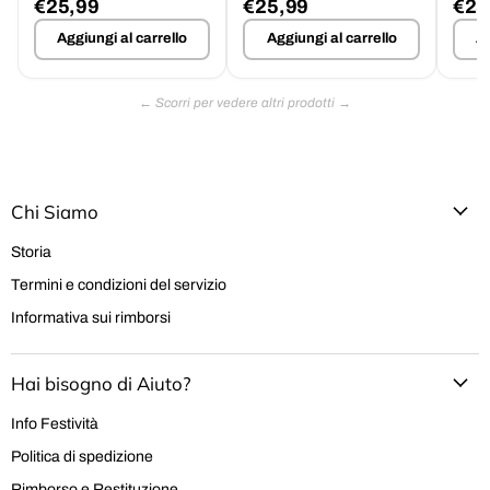
€25,99
€25,99
€25
Suola Barwa Tg.46
Tg.46 - Offerta
Impe
Aggiungi al carrello
Aggiungi al carrello
Ag
Chi Siamo
Storia
Termini e condizioni del servizio
Informativa sui rimborsi
Hai bisogno di Aiuto?
Info Festività
Politica di spedizione
Rimborso e Restituzione