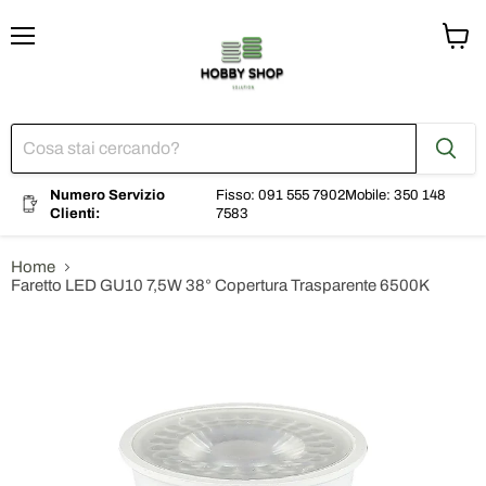
Menu
Visual
il
carrel
Numero Servizio
Fisso: 091 555 7902
Mobile: 350 148
Clienti:
7583
Home
Faretto LED GU10 7,5W 38° Copertura Trasparente 6500K