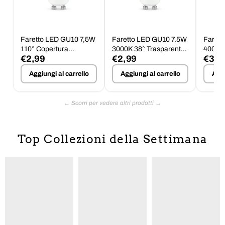
Faretto LED GU10 7,5W
Faretto LED GU10 7.5W
Faret
110° Copertura
3000K 38° Trasparente
4000K
€2,99
€2,99
€3,9
Trasparente 3000K
V-TAC
Satina
Aggiungi al carrello
Aggiungi al carrello
Aggi
Top Collezioni della Settimana