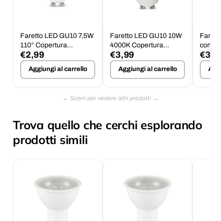
Faretto LED GU10 7,5W
Faretto LED GU10 10W
Farett
110° Copertura
4000K Copertura
con Pi
€2,99
€3,99
€30,
Trasparente 3000K
Satinata 100°
Grigio
Aggiungi al carrello
Aggiungi al carrello
Aggi
Trova quello che cerchi esplorando
prodotti simili