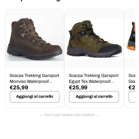
Scarpa Trekking Garsport
Scarpa Trekking Garsport
Scarp
Monviso Waterproof
Egypt Tex Waterproof
Giau
€25,99
€25,99
€25
Suola Barwa Tg.46
Tg.46 - Offerta
Impe
Aggiungi al carrello
Aggiungi al carrello
Ag