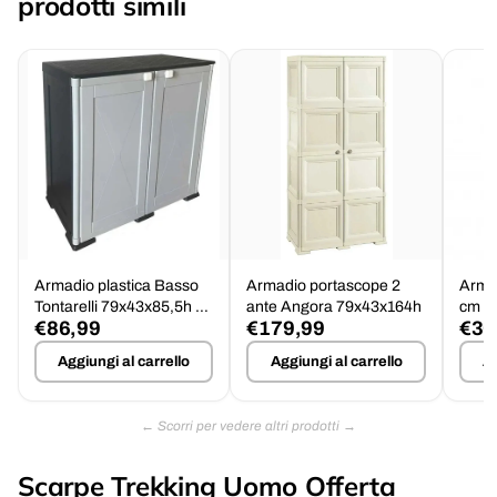
prodotti simili
Armadio plastica Basso
Armadio portascope 2
Armad
Tontarelli 79x43x85,5h 1
ante Angora 79x43x164h
cm 6
€86,99
€179,99
€30
Ripiano Largo
Aggiungi al carrello
Aggiungi al carrello
Ag
Scarpe Trekking Uomo Offerta