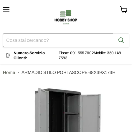
Menu
Visual
il
carrel
Numero Servizio
Fisso: 091 555 7902
Mobile: 350 148
Clienti:
7583
Home
ARMADIO STILO PORTASCOPE 68X39X173H