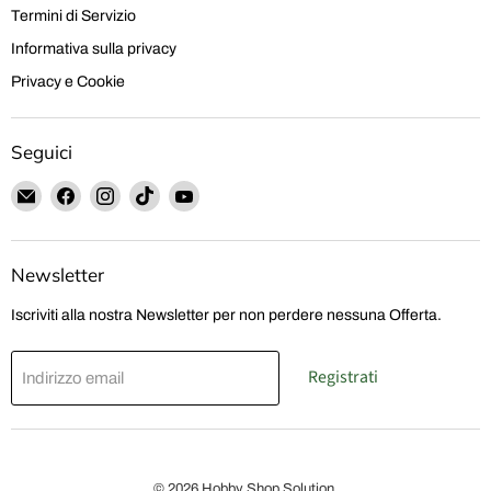
Termini di Servizio
Informativa sulla privacy
Privacy e Cookie
Seguici
Email
Trovaci
Trovaci
Trovaci
Trovaci
Hobby
su
su
su
su
Shop
Facebook
Instagram
TikTok
YouTube
Solution
Newsletter
Iscriviti alla nostra Newsletter per non perdere nessuna Offerta.
Registrati
Indirizzo email
© 2026 Hobby Shop Solution.