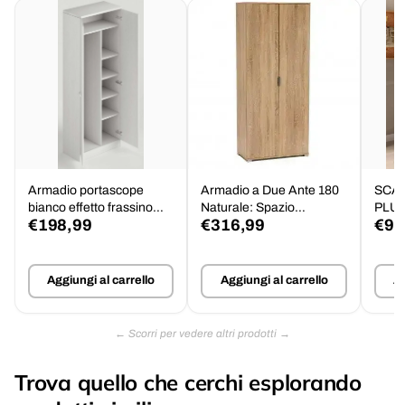
Armadio portascope
Armadio a Due Ante 180
SCAF
bianco effetto frassino
Naturale: Spazio
PLUS
€198,99
€316,99
€91
per lavanderia
Organizzativo Classico,
cm 75x38x174
Aggiungi al carrello
Aggiungi al carrello
Ag
Trova quello che cerchi esplorando