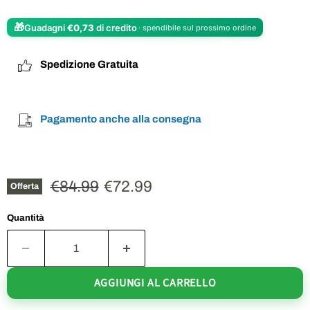
🎁
Guadagni
€0,73
di credito
· spendibile sul prossimo ordine
Spedizione Gratuita
Pagamento anche alla consegna
Prezzo originale
Prezzo attuale
€84.99
€72.99
Offerta
Quantità
AGGIUNGI AL CARRELLO