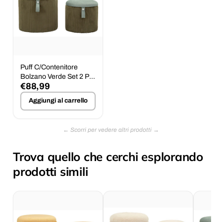
Puff C/Contenitore
Bolzano Verde Set 2 Pz
€88,99
Ø 38X38-32X28
Aggiungi al carrello
Trova quello che cerchi esplorando
prodotti simili