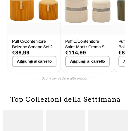
Puff C/Contenitore
Puff C/Contenitore
Puff C
Bolzano Senape Set 2
Saint-Moritz Crema Set
Bolzan
€88,99
€114,99
€88,
Pz Ø 38X38-32X28
2 Pz Ø 40X47-32X38
Ø 38X
Aggiungi al carrello
Aggiungi al carrello
Aggi
Top Collezioni della Settimana