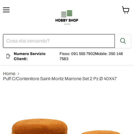
Menu
Visual
il
carrel
Numero Servizio
Fisso: 091 555 7902
Mobile: 350 148
Clienti:
7583
Home
Puff C/Contenitore Saint-Moritz Marrone Set 2 Pz Ø 40X47