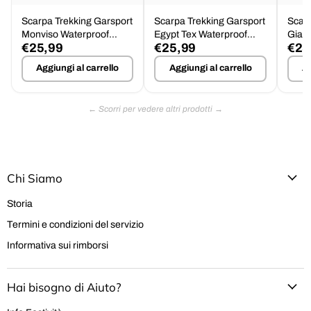
Scarpa Trekking Garsport
Scarpa Trekking Garsport
Scarp
Monviso Waterproof
Egypt Tex Waterproof
Giau
€25,99
€25,99
€25
Suola Barwa Tg.46
Tg.46 - Offerta
Impe
Aggiungi al carrello
Aggiungi al carrello
Ag
Chi Siamo
Storia
Termini e condizioni del servizio
Informativa sui rimborsi
Hai bisogno di Aiuto?