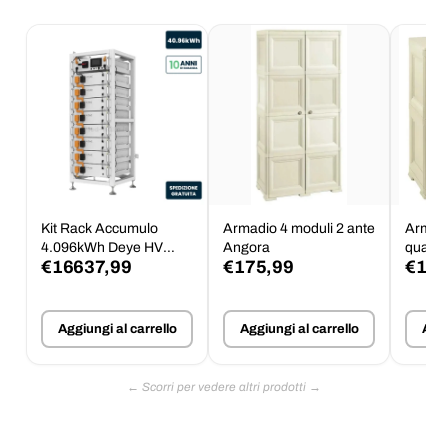
Kit Rack Accumulo
Armadio 4 moduli 2 ante
Armadio
4.096kWh Deye HV
Angora
qualità
€16637,99
€175,99
€110
51.2V 100Ah + BMS +
Angora
Armadio
Aggiungi al carrello
Aggiungi al carrello
Aggi