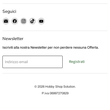
Seguici
Email
Trovaci
Trovaci
Trovaci
Trovaci
Hobby
su
su
su
su
Shop
Facebook
Instagram
TikTok
YouTube
Solution
Newsletter
Iscriviti alla nostra Newsletter per non perdere nessuna Offerta.
Registrati
Indirizzo email
© 2026 Hobby Shop Solution.
P.iva 06997270829