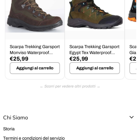
Scarpa Trekking Garsport
Scarpa Trekking Garsport
Scarp
Monviso Waterproof
Egypt Tex Waterproof
Giau
€25,99
€25,99
€25
Suola Barwa Tg.46
Tg.46 - Offerta
Impe
Aggiungi al carrello
Aggiungi al carrello
Ag
Chi Siamo
Storia
Termini e condizioni del servizio