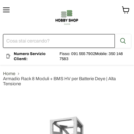
Menu
Visual
il
carrel
Numero Servizio
Fisso: 091 555 7902
Mobile: 350 148
Clienti:
7583
Home
Armadio Rack 8 Moduli + BMS HV per Batterie Deye | Alta
Tensione