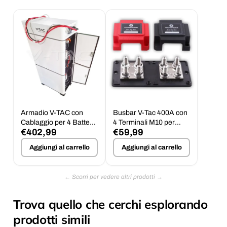
Armadio V-TAC con
Busbar V-Tac 400A con
Cablaggio per 4 Batterie
4 Terminali M10 per
€402,99
€59,99
Fotovoltaiche - Max
Batterie Bassa
100A
Tensione
Aggiungi al carrello
Aggiungi al carrello
Trova quello che cerchi esplorando
prodotti simili